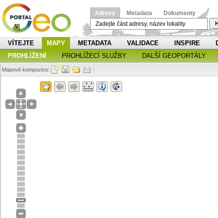
Adresy
Metadata
Dokumenty
H
VÍTEJTE
MAPY
METADATA
VALIDACE
INSPIRE
PROHLÍŽENÍ
PROHLÍŽECÍ SLUŽBY
DALŠÍ GEOPORTÁLY
Mapové kompozice: