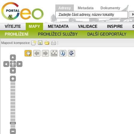
Adresy
Metadata
Dokumenty
H
VÍTEJTE
MAPY
METADATA
VALIDACE
INSPIRE
PROHLÍŽENÍ
PROHLÍŽECÍ SLUŽBY
DALŠÍ GEOPORTÁLY
Mapové kompozice: