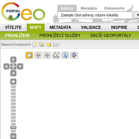
Adresy
Metadata
Dokumenty
H
VÍTEJTE
MAPY
METADATA
VALIDACE
INSPIRE
PROHLÍŽENÍ
PROHLÍŽECÍ SLUŽBY
DALŠÍ GEOPORTÁLY
Mapové kompozice: