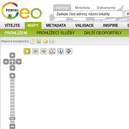
Adresy
Metadata
Dokumenty
H
VÍTEJTE
MAPY
METADATA
VALIDACE
INSPIRE
PROHLÍŽENÍ
PROHLÍŽECÍ SLUŽBY
DALŠÍ GEOPORTÁLY
Mapové kompozice: