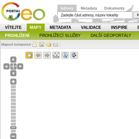
Adresy
Metadata
Dokumenty
H
VÍTEJTE
MAPY
METADATA
VALIDACE
INSPIRE
PROHLÍŽENÍ
PROHLÍŽECÍ SLUŽBY
DALŠÍ GEOPORTÁLY
Mapové kompozice: