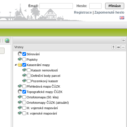
Email:
Heslo:
Přihlásit
Registrace
|
Zapomenuté heslo
Vrstvy
Stínování
Popisky
Katastrální mapy
Katastr nemovitostí
Definiční body parcel
Pozemkový katastr
Přehledová mapa ČÚZK
Topografické mapy ČÚZK
Ortofotomapa (50. léta)
Ortofotomapy ČÚZK (aktuální)
III. vojenské mapování
II. vojenské mapování