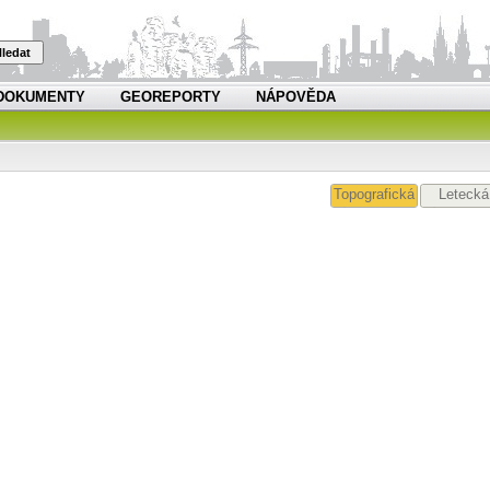
ledat
DOKUMENTY
GEOREPORTY
NÁPOVĚDA
Topografická
Letecká