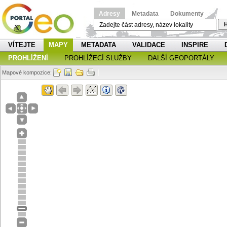
Adresy
Metadata
Dokumenty
H
VÍTEJTE
MAPY
METADATA
VALIDACE
INSPIRE
PROHLÍŽENÍ
PROHLÍŽECÍ SLUŽBY
DALŠÍ GEOPORTÁLY
Mapové kompozice: