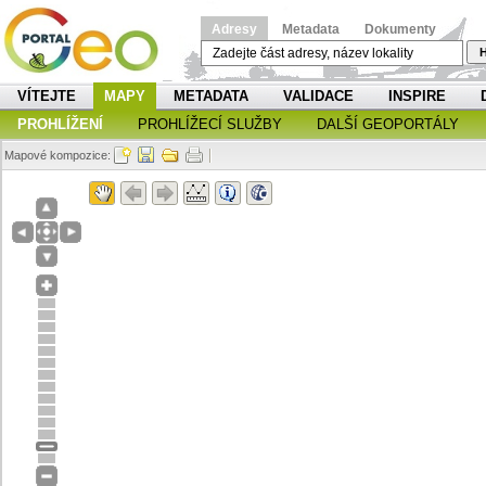
Adresy
Metadata
Dokumenty
H
VÍTEJTE
MAPY
METADATA
VALIDACE
INSPIRE
PROHLÍŽENÍ
PROHLÍŽECÍ SLUŽBY
DALŠÍ GEOPORTÁLY
Mapové kompozice: