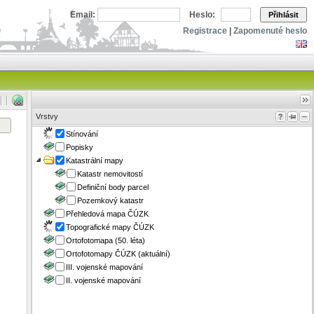
Email:
Heslo:
Přihlásit
Registrace
|
Zapomenuté heslo
Vrstvy
Stínování
Popisky
Katastrální mapy
Katastr nemovitostí
Definiční body parcel
Pozemkový katastr
Přehledová mapa ČÚZK
Topografické mapy ČÚZK
Ortofotomapa (50. léta)
Ortofotomapy ČÚZK (aktuální)
III. vojenské mapování
II. vojenské mapování