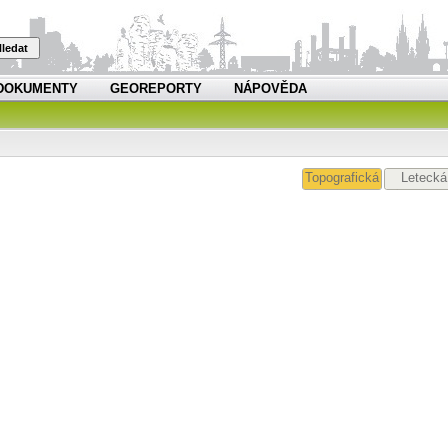
ledat
DOKUMENTY
GEOREPORTY
NÁPOVĚDA
Topografická
Letecká