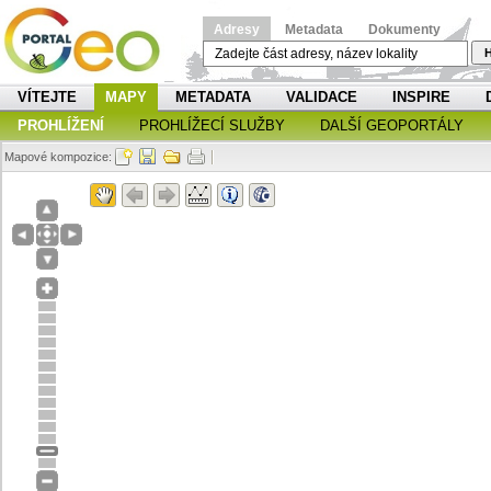
Adresy
Metadata
Dokumenty
H
VÍTEJTE
MAPY
METADATA
VALIDACE
INSPIRE
PROHLÍŽENÍ
PROHLÍŽECÍ SLUŽBY
DALŠÍ GEOPORTÁLY
Mapové kompozice: