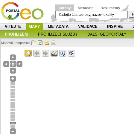
Adresy
Metadata
Dokumenty
H
VÍTEJTE
MAPY
METADATA
VALIDACE
INSPIRE
PROHLÍŽENÍ
PROHLÍŽECÍ SLUŽBY
DALŠÍ GEOPORTÁLY
Mapové kompozice: