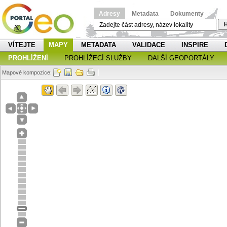
Adresy
Metadata
Dokumenty
H
VÍTEJTE
MAPY
METADATA
VALIDACE
INSPIRE
PROHLÍŽENÍ
PROHLÍŽECÍ SLUŽBY
DALŠÍ GEOPORTÁLY
Mapové kompozice: