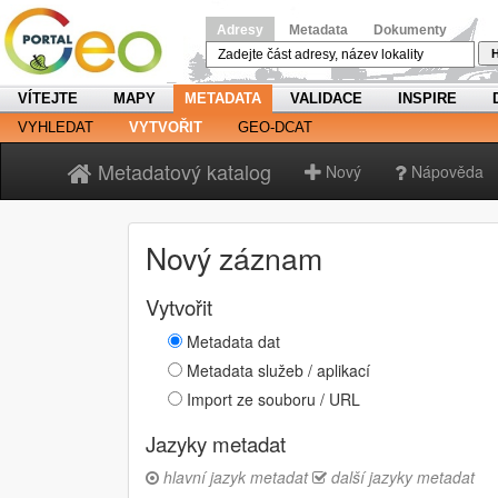
Adresy
Metadata
Dokumenty
H
VÍTEJTE
MAPY
METADATA
VALIDACE
INSPIRE
VYHLEDAT
VYTVOŘIT
GEO-DCAT