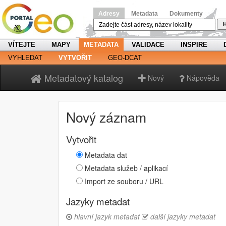
Adresy
Metadata
Dokumenty
H
VÍTEJTE
MAPY
METADATA
VALIDACE
INSPIRE
VYHLEDAT
VYTVOŘIT
GEO-DCAT