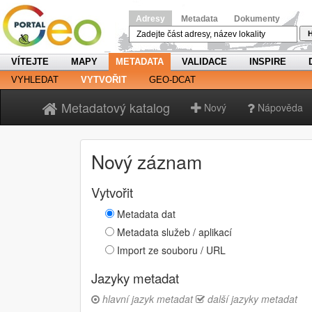
Adresy
Metadata
Dokumenty
H
VÍTEJTE
MAPY
METADATA
VALIDACE
INSPIRE
VYHLEDAT
VYTVOŘIT
GEO-DCAT