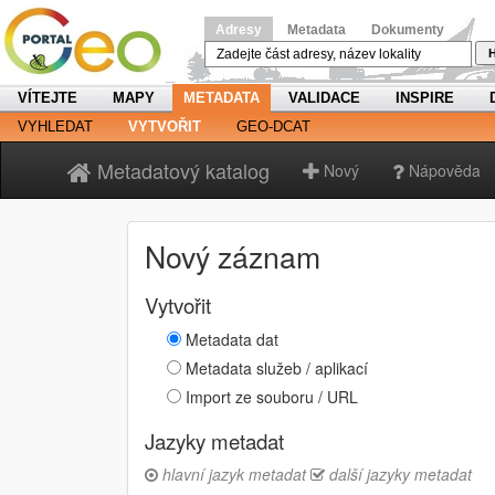
Adresy
Metadata
Dokumenty
H
VÍTEJTE
MAPY
METADATA
VALIDACE
INSPIRE
VYHLEDAT
VYTVOŘIT
GEO-DCAT