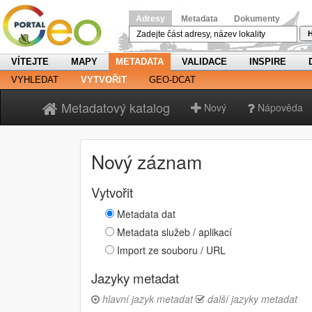
Adresy
Metadata
Dokumenty
H
VÍTEJTE
MAPY
METADATA
VALIDACE
INSPIRE
VYHLEDAT
VYTVOŘIT
GEO-DCAT