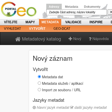
Adresy
Metadata
Dokumenty
H
VÍTEJTE
MAPY
METADATA
VALIDACE
INSPIRE
VYHLEDAT
VYTVOŘIT
GEO-DCAT