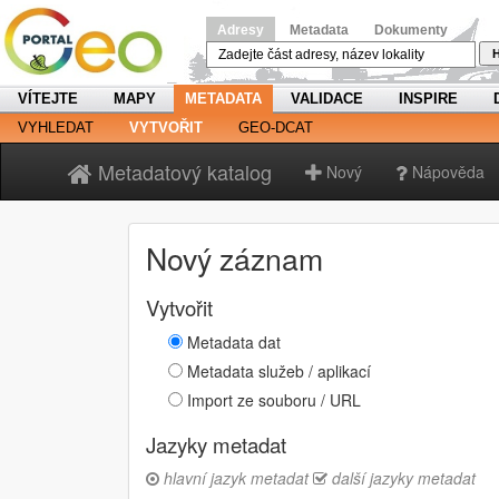
Adresy
Metadata
Dokumenty
H
VÍTEJTE
MAPY
METADATA
VALIDACE
INSPIRE
VYHLEDAT
VYTVOŘIT
GEO-DCAT