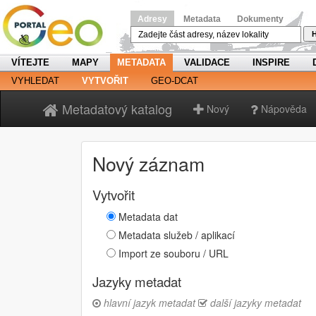
Adresy
Metadata
Dokumenty
H
VÍTEJTE
MAPY
METADATA
VALIDACE
INSPIRE
VYHLEDAT
VYTVOŘIT
GEO-DCAT