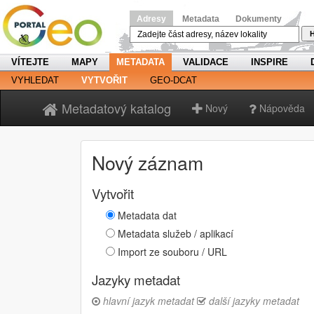
Adresy
Metadata
Dokumenty
H
VÍTEJTE
MAPY
METADATA
VALIDACE
INSPIRE
VYHLEDAT
VYTVOŘIT
GEO-DCAT