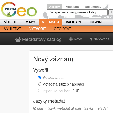
Adresy
Metadata
Dokumenty
H
VÍTEJTE
MAPY
METADATA
VALIDACE
INSPIRE
VYHLEDAT
VYTVOŘIT
GEO-DCAT