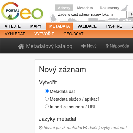
Adresy
Metadata
Dokumenty
H
VÍTEJTE
MAPY
METADATA
VALIDACE
INSPIRE
VYHLEDAT
VYTVOŘIT
GEO-DCAT