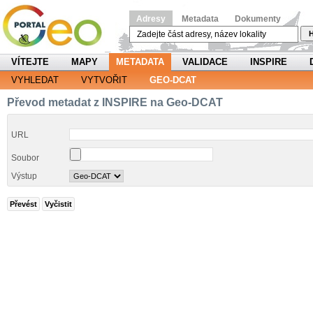
Adresy
Metadata
Dokumenty
H
VÍTEJTE
MAPY
METADATA
VALIDACE
INSPIRE
VYHLEDAT
VYTVOŘIT
GEO-DCAT
Převod metadat z INSPIRE na Geo-DCAT
URL
Soubor
Výstup