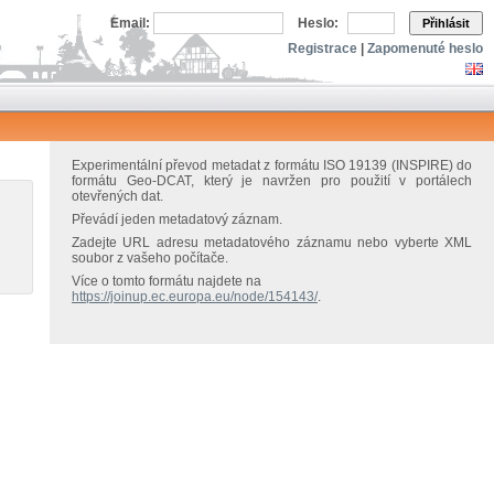
Email:
Heslo:
Přihlásit
Registrace
|
Zapomenuté heslo
Experimentální převod metadat z formátu ISO 19139 (INSPIRE) do
formátu Geo-DCAT, který je navržen pro použití v portálech
otevřených dat.
Převádí jeden metadatový záznam.
Zadejte URL adresu metadatového záznamu nebo vyberte XML
soubor z vašeho počítače.
Více o tomto formátu najdete na
https://joinup.ec.europa.eu/node/154143/
.