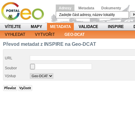
Adresy
Metadata
Dokumenty
H
VÍTEJTE
MAPY
METADATA
VALIDACE
INSPIRE
VYHLEDAT
VYTVOŘIT
GEO-DCAT
Převod metadat z INSPIRE na Geo-DCAT
URL
Soubor
Výstup