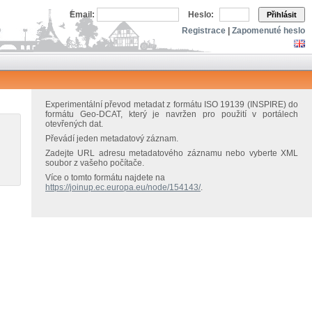
Email:
Heslo:
Přihlásit
Registrace
|
Zapomenuté heslo
Experimentální převod metadat z formátu ISO 19139 (INSPIRE) do
formátu Geo-DCAT, který je navržen pro použití v portálech
otevřených dat.
Převádí jeden metadatový záznam.
Zadejte URL adresu metadatového záznamu nebo vyberte XML
soubor z vašeho počítače.
Více o tomto formátu najdete na
https://joinup.ec.europa.eu/node/154143/
.