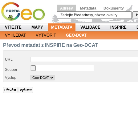
Adresy
Metadata
Dokumenty
H
VÍTEJTE
MAPY
METADATA
VALIDACE
INSPIRE
VYHLEDAT
VYTVOŘIT
GEO-DCAT
Převod metadat z INSPIRE na Geo-DCAT
URL
Soubor
Výstup