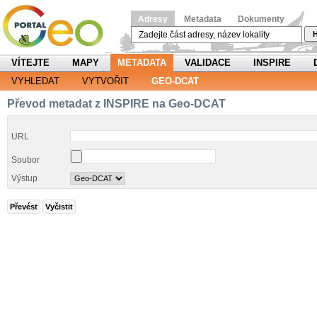
Adresy
Metadata
Dokumenty
H
VÍTEJTE
MAPY
METADATA
VALIDACE
INSPIRE
VYHLEDAT
VYTVOŘIT
GEO-DCAT
Převod metadat z INSPIRE na Geo-DCAT
URL
Soubor
Výstup