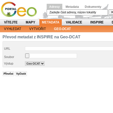
Adresy
Metadata
Dokumenty
H
VÍTEJTE
MAPY
METADATA
VALIDACE
INSPIRE
VYHLEDAT
VYTVOŘIT
GEO-DCAT
Převod metadat z INSPIRE na Geo-DCAT
URL
Soubor
Výstup