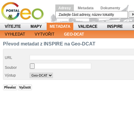
Adresy
Metadata
Dokumenty
H
VÍTEJTE
MAPY
METADATA
VALIDACE
INSPIRE
VYHLEDAT
VYTVOŘIT
GEO-DCAT
Převod metadat z INSPIRE na Geo-DCAT
URL
Soubor
Výstup