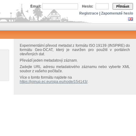
Email:
Heslo:
Přihlásit
Registrace
|
Zapomenuté heslo
Experimentální převod metadat z formátu ISO 19139 (INSPIRE) do
formátu Geo-DCAT, který je navržen pro použití v portálech
otevřených dat.
Převádí jeden metadatový záznam.
Zadejte URL adresu metadatového záznamu nebo vyberte XML
soubor z vašeho počítače.
Více o tomto formátu najdete na
https://joinup.ec.europa.eu/node/154143/
.