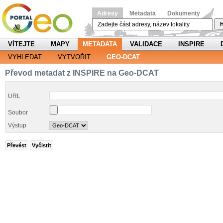
Adresy
Metadata
Dokumenty
H
VÍTEJTE
MAPY
METADATA
VALIDACE
INSPIRE
VYHLEDAT
VYTVOŘIT
GEO-DCAT
Převod metadat z INSPIRE na Geo-DCAT
URL
Soubor
Výstup