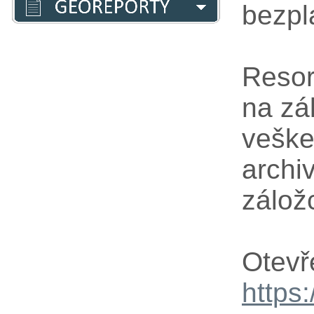
bezpl
Resor
na zá
veške
archi
zálo
Otevř
https