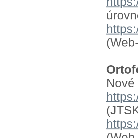
https
úrovn
https
(Web-
Ortof
Nové 
https
(JTSK
https
(Web-