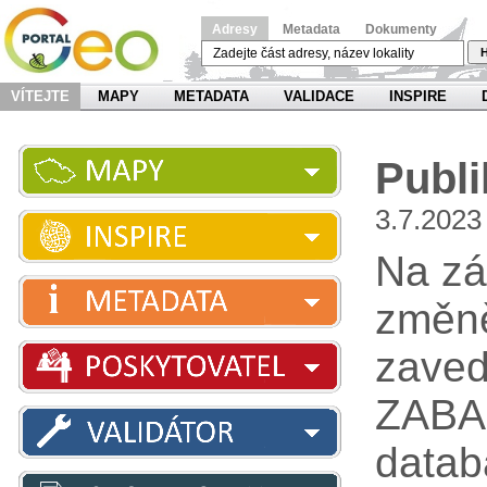
Adresy
Metadata
Dokumenty
H
VÍTEJTE
MAPY
METADATA
VALIDACE
INSPIRE
Publi
3.7.2023
Na zá
změně
zaved
ZABAG
datab