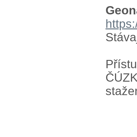
Geon
https
Stáva
Příst
ČÚZK,
staže