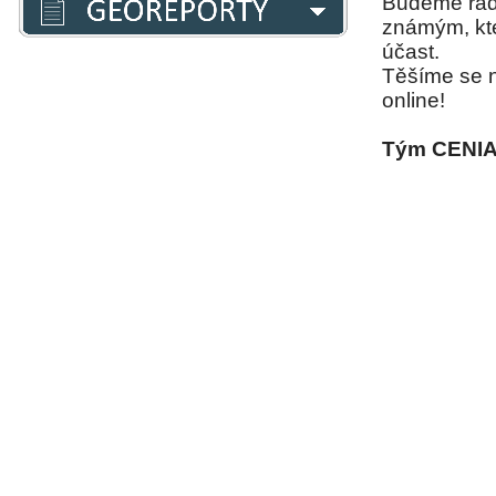
Budeme rádi
známým, kte
účast.
Těšíme se n
online!
Tým CENIA