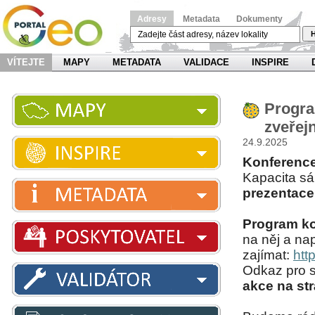
Adresy
Metadata
Dokumenty
H
VÍTEJTE
MAPY
METADATA
VALIDACE
INSPIRE
Progra
zveřej
24.9.2025
Konference 
Kapacita sál
prezentace
Program ko
na něj a nap
zajímat:
htt
Odkaz pro s
akce na st