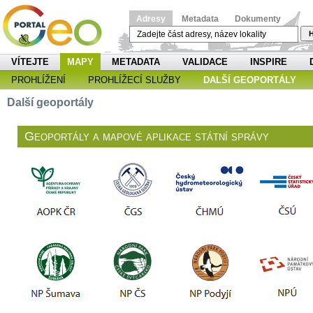
Adresy
Metadata
Dokumenty
H
VÍTEJTE
MAPY
METADATA
VALIDACE
INSPIRE
PROHLÍŽENÍ
PROHLÍŽECÍ SLUŽBY
DALŠÍ GEOPORTÁLY
Další geoportály
Geoportály a mapové aplikace státní správy