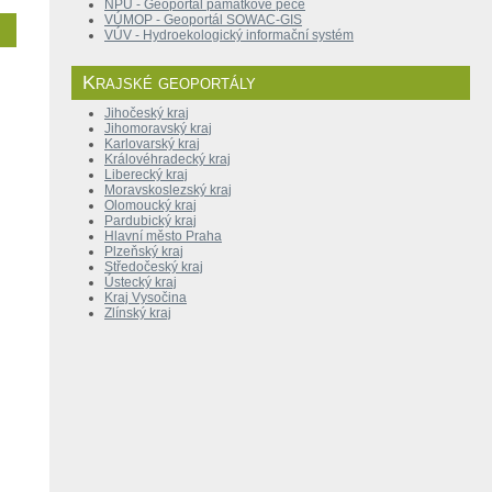
NPÚ - Geoportál památkové péče
VÚMOP - Geoportál SOWAC-GIS
VÚV - Hydroekologický informační systém
Krajské geoportály
Jihočeský kraj
Jihomoravský kraj
Karlovarský kraj
Královéhradecký kraj
Liberecký kraj
Moravskoslezský kraj
Olomoucký kraj
Pardubický kraj
Hlavní město Praha
Plzeňský kraj
Středočeský kraj
Ústecký kraj
Kraj Vysočina
Zlínský kraj