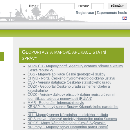
Email:
Heslo:
Přihlásit
Registrace
|
Zapomenuté heslo
Geoportály a mapové aplikace státní
správy
AOPK ČR - Mapový portál Agentury ochrany přírody a krajiny
České republiky
ČGS - Mapové aplikace České geologické služby
ČHMÚ - Portál Českého hydrometeorologického ústavu
ČSÚ - Veřejná databáze Českého statistického úřadu
ČÚZK - Geoportál Českého úřadu zeměměřického a
katastrálního
ČÚZK - Veřejný dálkový přístup k datům registru územní
identifikace, adres a nemovitostí (RÚIAN)
MMR - Regionální informační servis
KRNAP - Mapový server Správy Krkonošského národního
parku
NLI - Mapový server Národního lesnického institutu
NP Šumava - Mapové projekty Národního parku Šumava
NP ČŠ - Mapy Národního parku České Švýcarsko
NP Podyjí - Mapový server Národního parku Podyjí