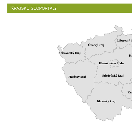
Krajské geoportály
Liberecký k
Ústecký kraj
Karlovarský kraj
Kr
Hlavní město Praha
Středočeský kraj
Plzeňský kraj
Kra
Jihočeský kraj