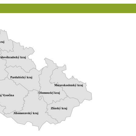
raj
álovéhradecký kraj
Pardubický kraj
Moravskoslezský kraj
Olomoucký kraj
j Vysočina
Zlínský kraj
Jihomoravský kraj