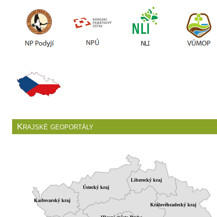
Krajské geoportály
Liberecký kraj
Ústecký kraj
Karlovarský kraj
Královéhradecký kraj