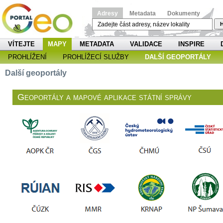
Adresy
Metadata
Dokumenty
H
VÍTEJTE
MAPY
METADATA
VALIDACE
INSPIRE
PROHLÍŽENÍ
PROHLÍŽECÍ SLUŽBY
DALŠÍ GEOPORTÁLY
Další geoportály
Geoportály a mapové aplikace státní správy