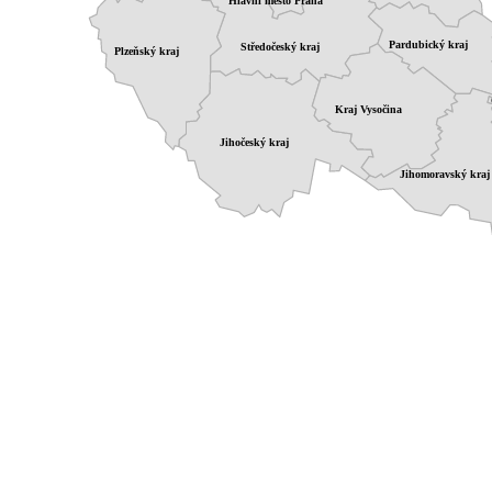
Hlavní město Praha
Pardubický kraj
Středočeský kraj
Plzeňský kraj
Kraj Vysočina
Jihočeský kraj
Jihomoravský kraj