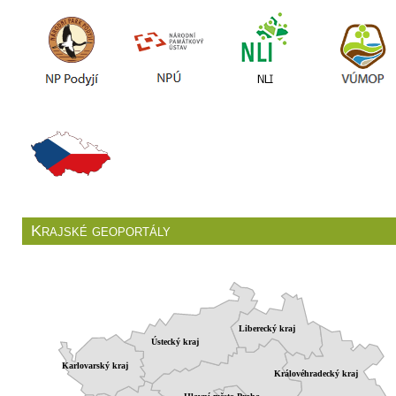
Krajské geoportály
Liberecký kraj
Ústecký kraj
Karlovarský kraj
Královéhradecký kraj