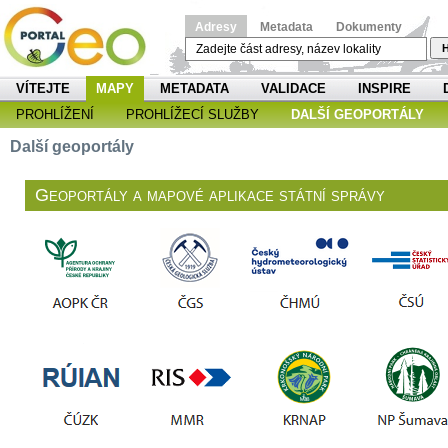
Adresy
Metadata
Dokumenty
H
VÍTEJTE
MAPY
METADATA
VALIDACE
INSPIRE
PROHLÍŽENÍ
PROHLÍŽECÍ SLUŽBY
DALŠÍ GEOPORTÁLY
Další geoportály
Geoportály a mapové aplikace státní správy