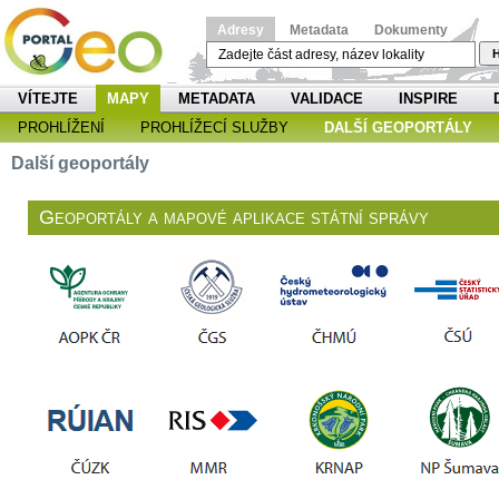
Adresy
Metadata
Dokumenty
H
VÍTEJTE
MAPY
METADATA
VALIDACE
INSPIRE
PROHLÍŽENÍ
PROHLÍŽECÍ SLUŽBY
DALŠÍ GEOPORTÁLY
Další geoportály
Geoportály a mapové aplikace státní správy