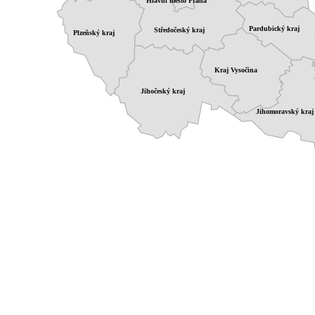
Hlavní město Praha
Pardubický kraj
Středočeský kraj
Plzeňský kraj
Kraj Vysočina
Jihočeský kraj
Jihomoravský kraj