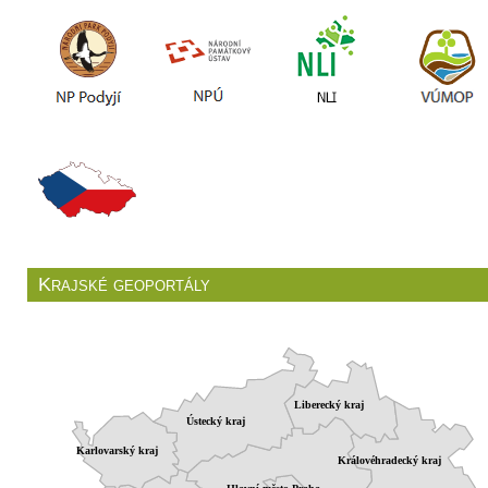
Krajské geoportály
Liberecký kraj
Ústecký kraj
Karlovarský kraj
Královéhradecký kraj