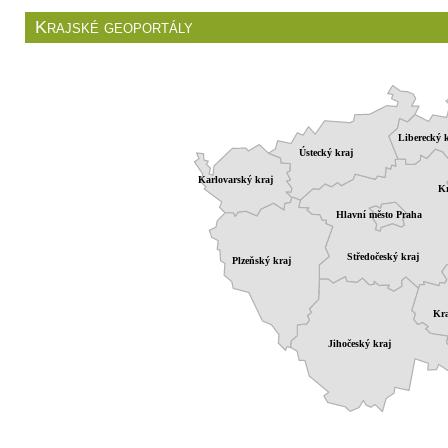
Krajské geoportály
Liberecký k
Ústecký kraj
Karlovarský kraj
Kr
Hlavní město Praha
Středočeský kraj
Plzeňský kraj
Kra
Jihočeský kraj