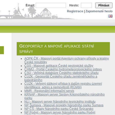
Email:
Heslo:
Přihlásit
Registrace
|
Zapomenuté heslo
Geoportály a mapové aplikace státní
správy
AOPK ČR - Mapový portál Agentury ochrany přírody a krajiny
České republiky
ČGS - Mapové aplikace České geologické služby
ČHMÚ - Portál Českého hydrometeorologického ústavu
ČSÚ - Veřejná databáze Českého statistického úřadu
ČÚZK - Geoportál Českého úřadu zeměměřického a
katastrálního
ČÚZK - Veřejný dálkový přístup k datům registru územní
identifikace, adres a nemovitostí (RÚIAN)
MMR - Regionální informační servis
KRNAP - Mapový server Správy Krkonošského národního
parku
NLI - Mapový server Národního lesnického institutu
NP Šumava - Mapové projekty Národního parku Šumava
NP ČŠ - Mapy Národního parku České Švýcarsko
NP Podyjí - Mapový server Národního parku Podyjí