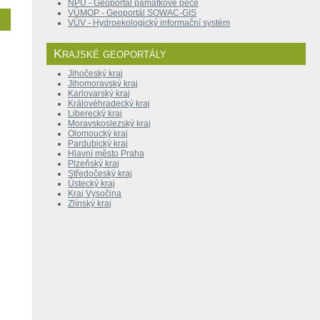
NPÚ - Geoportál památkové péče
VÚMOP - Geoportál SOWAC-GIS
VÚV - Hydroekologický informační systém
Krajské geoportály
Jihočeský kraj
Jihomoravský kraj
Karlovarský kraj
Královéhradecký kraj
Liberecký kraj
Moravskoslezský kraj
Olomoucký kraj
Pardubický kraj
Hlavní město Praha
Plzeňský kraj
Středočeský kraj
Ústecký kraj
Kraj Vysočina
Zlínský kraj