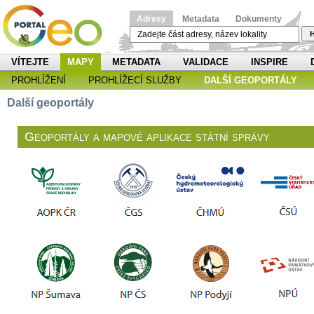
Adresy
Metadata
Dokumenty
H
VÍTEJTE
MAPY
METADATA
VALIDACE
INSPIRE
PROHLÍŽENÍ
PROHLÍŽECÍ SLUŽBY
DALŠÍ GEOPORTÁLY
Další geoportály
Geoportály a mapové aplikace státní správy