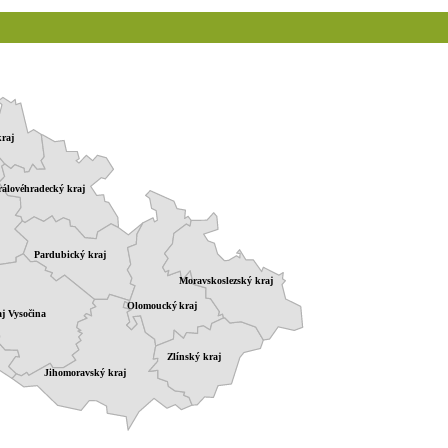
raj
álovéhradecký kraj
Pardubický kraj
Moravskoslezský kraj
Olomoucký kraj
j Vysočina
Zlínský kraj
Jihomoravský kraj