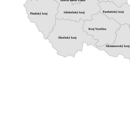
Hlavní město Praha
Pardubický kraj
Středočeský kraj
Plzeňský kraj
Kraj Vysočina
Jihočeský kraj
Jihomoravský kraj