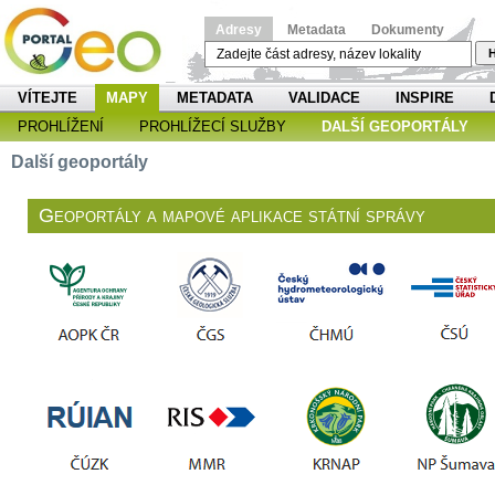
Adresy
Metadata
Dokumenty
H
VÍTEJTE
MAPY
METADATA
VALIDACE
INSPIRE
PROHLÍŽENÍ
PROHLÍŽECÍ SLUŽBY
DALŠÍ GEOPORTÁLY
Další geoportály
Geoportály a mapové aplikace státní správy