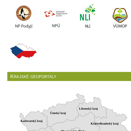
Krajské geoportály
Liberecký kraj
Ústecký kraj
Karlovarský kraj
Královéhradecký kraj