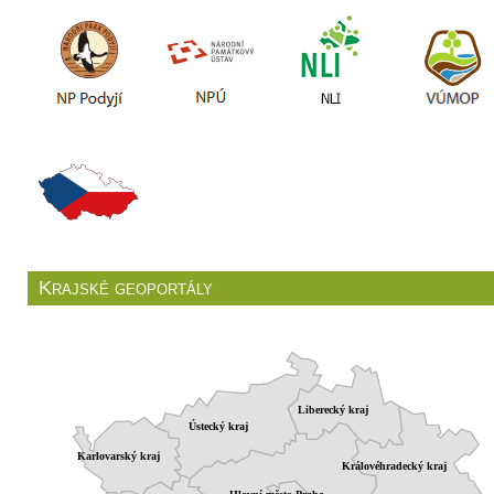
Krajské geoportály
Liberecký kraj
Ústecký kraj
Karlovarský kraj
Královéhradecký kraj