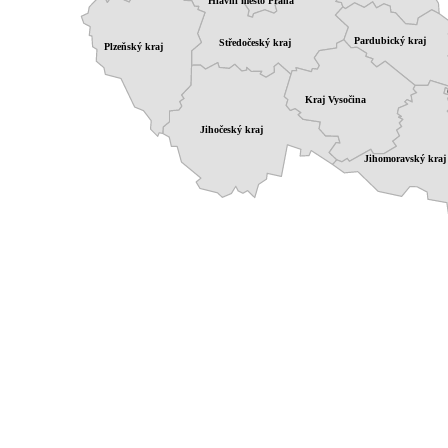
Hlavní město Praha
Pardubický kraj
Středočeský kraj
Plzeňský kraj
Kraj Vysočina
Jihočeský kraj
Jihomoravský kraj