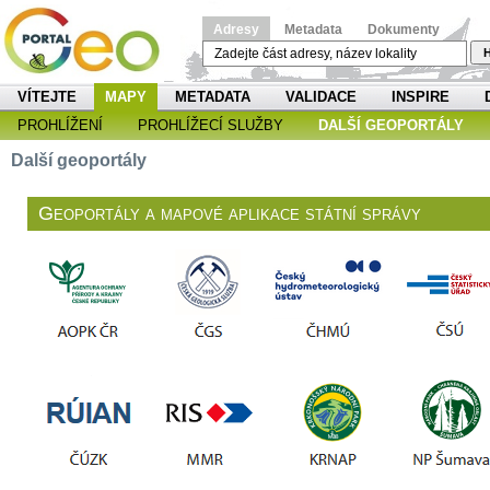
Adresy
Metadata
Dokumenty
H
VÍTEJTE
MAPY
METADATA
VALIDACE
INSPIRE
PROHLÍŽENÍ
PROHLÍŽECÍ SLUŽBY
DALŠÍ GEOPORTÁLY
Další geoportály
Geoportály a mapové aplikace státní správy