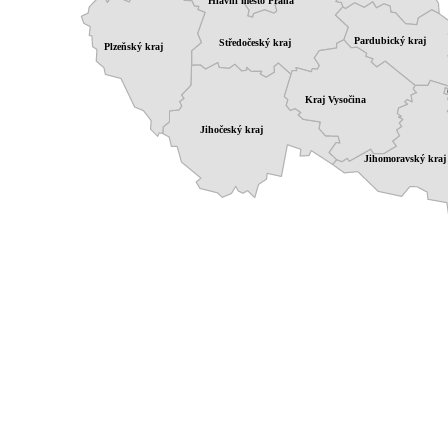
Hlavní město Praha
Pardubický kraj
Středočeský kraj
Plzeňský kraj
Kraj Vysočina
Jihočeský kraj
Jihomoravský kraj