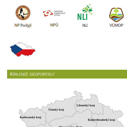
Krajské geoportály
Liberecký kraj
Ústecký kraj
Karlovarský kraj
Královéhradecký kraj