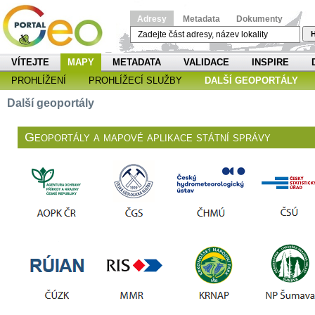
Adresy
Metadata
Dokumenty
H
VÍTEJTE
MAPY
METADATA
VALIDACE
INSPIRE
PROHLÍŽENÍ
PROHLÍŽECÍ SLUŽBY
DALŠÍ GEOPORTÁLY
Další geoportály
Geoportály a mapové aplikace státní správy