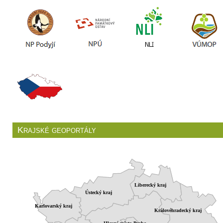
Krajské geoportály
Liberecký kraj
Ústecký kraj
Karlovarský kraj
Královéhradecký kraj