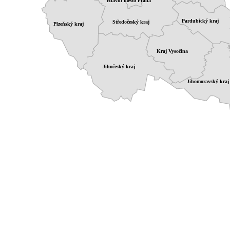
Hlavní město Praha
Pardubický kraj
Středočeský kraj
Plzeňský kraj
Kraj Vysočina
Jihočeský kraj
Jihomoravský kraj