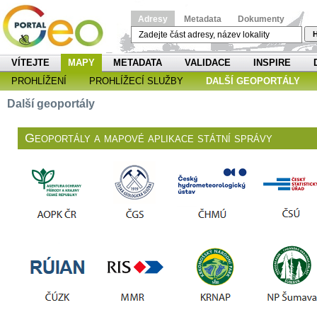
Adresy
Metadata
Dokumenty
H
VÍTEJTE
MAPY
METADATA
VALIDACE
INSPIRE
PROHLÍŽENÍ
PROHLÍŽECÍ SLUŽBY
DALŠÍ GEOPORTÁLY
Další geoportály
Geoportály a mapové aplikace státní správy