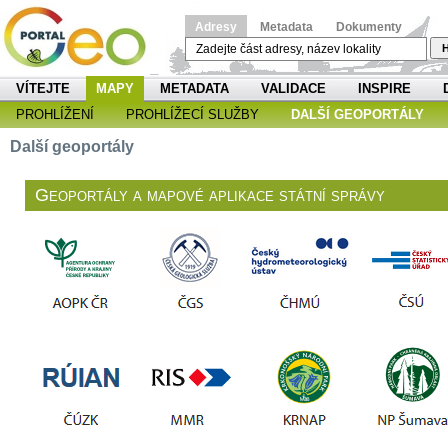
Adresy
Metadata
Dokumenty
H
VÍTEJTE
MAPY
METADATA
VALIDACE
INSPIRE
PROHLÍŽENÍ
PROHLÍŽECÍ SLUŽBY
DALŠÍ GEOPORTÁLY
Další geoportály
Geoportály a mapové aplikace státní správy