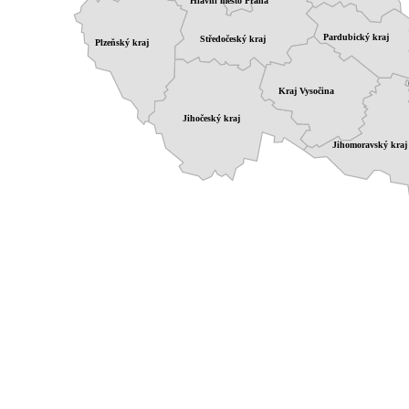
Hlavní město Praha
Pardubický kraj
Středočeský kraj
Plzeňský kraj
Kraj Vysočina
Jihočeský kraj
Jihomoravský kraj