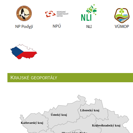
Krajské geoportály
Liberecký kraj
Ústecký kraj
Karlovarský kraj
Královéhradecký kraj