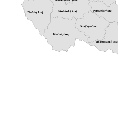
Hlavní město Praha
Pardubický kraj
Středočeský kraj
Plzeňský kraj
Kraj Vysočina
Jihočeský kraj
Jihomoravský kraj