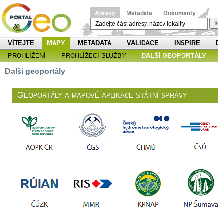
Adresy
Metadata
Dokumenty
H
VÍTEJTE
MAPY
METADATA
VALIDACE
INSPIRE
PROHLÍŽENÍ
PROHLÍŽECÍ SLUŽBY
DALŠÍ GEOPORTÁLY
Další geoportály
Geoportály a mapové aplikace státní správy