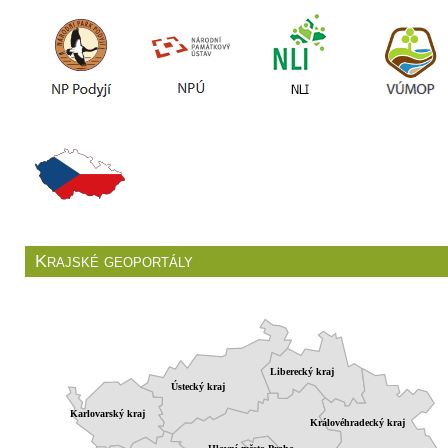
Krajské geoportály
Liberecký kraj
Ústecký kraj
Karlovarský kraj
Královéhradecký kraj