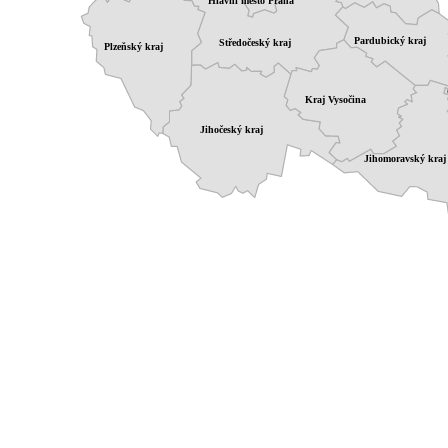
Hlavní město Praha
Pardubický kraj
Středočeský kraj
Plzeňský kraj
Kraj Vysočina
Jihočeský kraj
Jihomoravský kraj