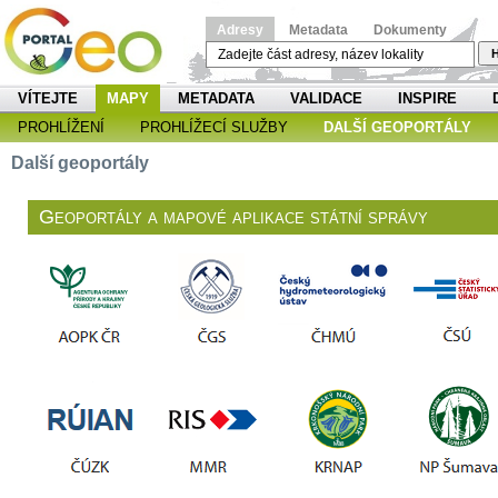
Adresy
Metadata
Dokumenty
H
VÍTEJTE
MAPY
METADATA
VALIDACE
INSPIRE
PROHLÍŽENÍ
PROHLÍŽECÍ SLUŽBY
DALŠÍ GEOPORTÁLY
Další geoportály
Geoportály a mapové aplikace státní správy