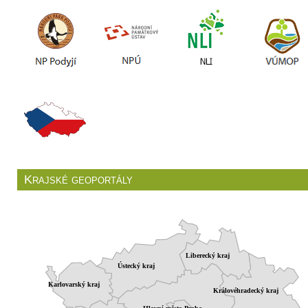
Krajské geoportály
Liberecký kraj
Ústecký kraj
Karlovarský kraj
Královéhradecký kraj