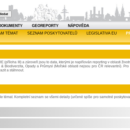
ledat
DOKUMENTY
GEOREPORTY
NÁPOVĚDA
AM TÉMAT
SEZNAM POSKYTOVATELŮ
LEGISLATIVA EU
P
 (příloha III) a zároveň jsou to data, kterými je naplňován reporting v oblasti život
a & Biodiverzita, Opady a Průmysl (Mořské oblasti nejsou pro ČR relevantní). Pro 
azit a stáhnout.
dle témat. Kompletní seznam se všemi detaily (určené spíše pro samotné poskytova