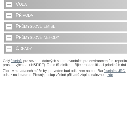
Voda
Příroda
Průmyslové emise
Průmyslové nehody
Odpady
Celý
číselník
pro seznam datových sad relevantních pro environmentální reporting,
prostorových dat (INSPIRE). Tento číselník použijte pro identifikaci prioritních dat
Zápis v metadatech může být proveden buď odkazem na položku
číselníku JRC
,
odkaz na tezaurus. Přesný postup včetně příkladů zápisu naleznete
zde
.