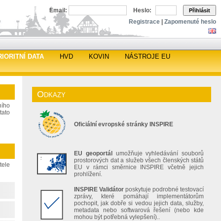
Email:
Heslo:
Přihlásit
Registrace
|
Zapomenuté heslo
RIORITNÍ DATA
HVD
KOVIN
NÁSTROJE EU
Odkazy
ního
tato
Oficiální evropské stránky INSPIRE
EU geoportál
umožňuje vyhledávání souborů
prostorových dat a služeb všech členských států
tele
EU v rámci směrnice INSPIRE včetně jejich
prohlížení.
INSPIRE Validátor
poskytuje podrobné testovací
zprávy, které pomáhají implementátorům
pochopit, jak dobře si vedou jejich data, služby,
metadata nebo softwarová řešení (nebo kde
mohou být potřebná vylepšení)..