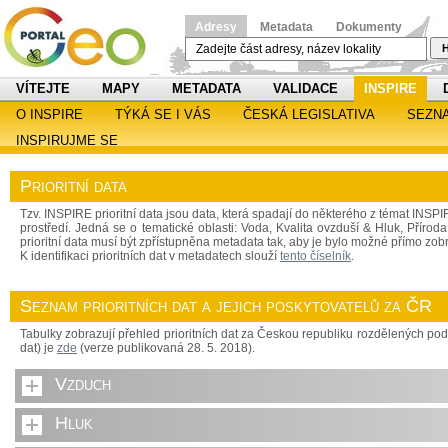
Adresy
Metadata
Dokumenty
H
VÍTEJTE
MAPY
METADATA
VALIDACE
INSPIRE
O INSPIRE
TÝKÁ SE I VÁS
ČESKÁ LEGISLATIVA
SEZN
INSPIRUJME SE
Prioritní data
Tzv. INSPIRE prioritní data jsou data, která spadají do některého z témat INSPIRE
prostředí. Jedná se o tematické oblasti: Voda, Kvalita ovzduší & Hluk, Přírod
prioritní data musí být zpřístupněna metadata tak, aby je bylo možné přímo zobr
K identifikaci prioritních dat v metadatech slouží
tento číselník
.
Seznam prioritních dat a jejich poskytovatelů za ČR
Tabulky zobrazují přehled prioritních dat za Českou republiku rozdělených po
dat) je
zde
(verze publikovaná 28. 5. 2018).
Vzduch
Hluk