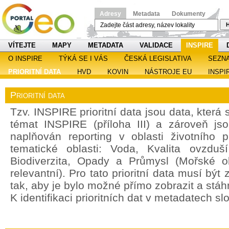
Adresy
Metadata
Dokumenty
H
VÍTEJTE
MAPY
METADATA
VALIDACE
INSPIRE
O INSPIRE
TÝKÁ SE I VÁS
ČESKÁ LEGISLATIVA
SEZN
PRIORITNÍ DATA
HVD
KOVIN
NÁSTROJE EU
INSPI
Prioritní data
Tzv. INSPIRE prioritní data jsou data, která
témat INSPIRE (příloha III) a zároveň jso
naplňován reporting v oblasti životního 
tematické oblasti: Voda, Kvalita ovzdu
Biodiverzita, Opady a Průmysl (Mořské o
relevantní). Pro tato prioritní data musí bý
tak, aby je bylo možné přímo zobrazit a stáh
K identifikaci prioritních dat v metadatech sl