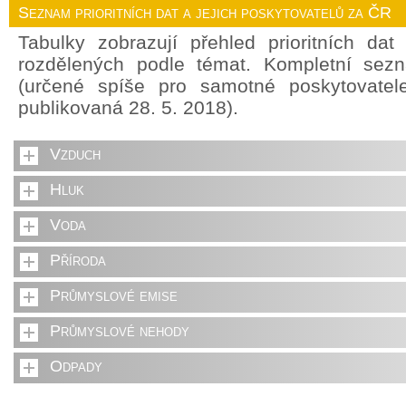
Seznam prioritních dat a jejich poskytovatelů za ČR
Tabulky zobrazují přehled prioritních da
rozdělených podle témat. Kompletní sez
(určené spíše pro samotné poskytovate
publikovaná 28. 5. 2018).
Vzduch
Hluk
Voda
Příroda
Průmyslové emise
Průmyslové nehody
Odpady