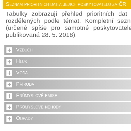
Seznam prioritních dat a jejich poskytovatelů za ČR
Tabulky zobrazují přehled prioritních da
rozdělených podle témat. Kompletní sez
(určené spíše pro samotné poskytovate
publikovaná 28. 5. 2018).
Vzduch
Hluk
Voda
Příroda
Průmyslové emise
Průmyslové nehody
Odpady