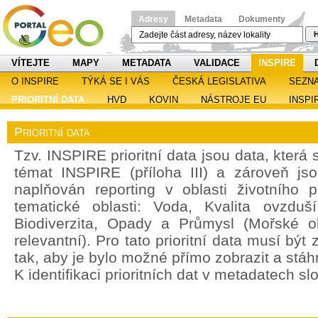
Adresy
Metadata
Dokumenty
H
VÍTEJTE
MAPY
METADATA
VALIDACE
INSPIRE
O INSPIRE
TÝKÁ SE I VÁS
ČESKÁ LEGISLATIVA
SEZN
PRIORITNÍ DATA
HVD
KOVIN
NÁSTROJE EU
INSPI
Prioritní data
Tzv. INSPIRE prioritní data jsou data, která
témat INSPIRE (příloha III) a zároveň jso
naplňován reporting v oblasti životního 
tematické oblasti: Voda, Kvalita ovzdu
Biodiverzita, Opady a Průmysl (Mořské o
relevantní). Pro tato prioritní data musí bý
tak, aby je bylo možné přímo zobrazit a stáh
K identifikaci prioritních dat v metadatech sl