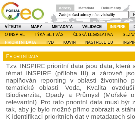
Adresy
Metadata
Dokumenty
H
VÍTEJTE
MAPY
METADATA
VALIDACE
INSPIRE
O INSPIRE
TÝKÁ SE I VÁS
ČESKÁ LEGISLATIVA
SEZN
PRIORITNÍ DATA
HVD
KOVIN
NÁSTROJE EU
INSPI
Prioritní data
Tzv. INSPIRE prioritní data jsou data, která
témat INSPIRE (příloha III) a zároveň jso
naplňován reporting v oblasti životního 
tematické oblasti: Voda, Kvalita ovzdu
Biodiverzita, Opady a Průmysl (Mořské o
relevantní). Pro tato prioritní data musí bý
tak, aby je bylo možné přímo zobrazit a stáh
K identifikaci prioritních dat v metadatech sl