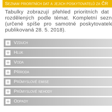
Seznam prioritních dat a jejich poskytovatelů za ČR
Tabulky zobrazují přehled prioritních da
rozdělených podle témat. Kompletní sez
(určené spíše pro samotné poskytovate
publikovaná 28. 5. 2018).
Vzduch
Hluk
Voda
Příroda
Průmyslové emise
Průmyslové nehody
Odpady