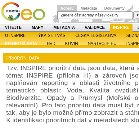
Adresy
Metadata
Dokumenty
H
VÍTEJTE
MAPY
METADATA
VALIDACE
INSPIRE
O INSPIRE
TÝKÁ SE I VÁS
ČESKÁ LEGISLATIVA
SEZN
PRIORITNÍ DATA
HVD
KOVIN
NÁSTROJE EU
INSPI
Prioritní data
Tzv. INSPIRE prioritní data jsou data, která
témat INSPIRE (příloha III) a zároveň jso
naplňován reporting v oblasti životního 
tematické oblasti: Voda, Kvalita ovzdu
Biodiverzita, Opady a Průmysl (Mořské o
relevantní). Pro tato prioritní data musí bý
tak, aby je bylo možné přímo zobrazit a stáh
K identifikaci prioritních dat v metadatech sl