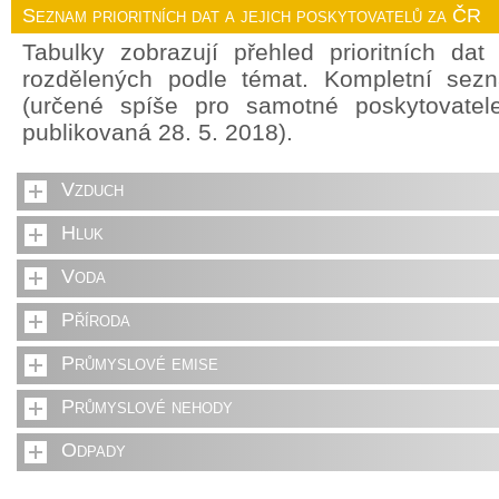
Seznam prioritních dat a jejich poskytovatelů za ČR
Tabulky zobrazují přehled prioritních da
rozdělených podle témat. Kompletní sez
(určené spíše pro samotné poskytovate
publikovaná 28. 5. 2018).
Vzduch
Hluk
Voda
Příroda
Průmyslové emise
Průmyslové nehody
Odpady