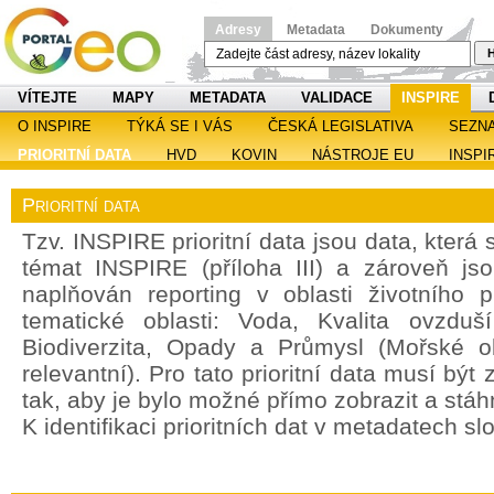
Adresy
Metadata
Dokumenty
H
VÍTEJTE
MAPY
METADATA
VALIDACE
INSPIRE
O INSPIRE
TÝKÁ SE I VÁS
ČESKÁ LEGISLATIVA
SEZN
PRIORITNÍ DATA
HVD
KOVIN
NÁSTROJE EU
INSPI
Prioritní data
Tzv. INSPIRE prioritní data jsou data, která
témat INSPIRE (příloha III) a zároveň jso
naplňován reporting v oblasti životního 
tematické oblasti: Voda, Kvalita ovzdu
Biodiverzita, Opady a Průmysl (Mořské o
relevantní). Pro tato prioritní data musí bý
tak, aby je bylo možné přímo zobrazit a stáh
K identifikaci prioritních dat v metadatech sl