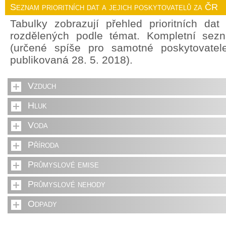
Seznam prioritních dat a jejich poskytovatelů za ČR
Tabulky zobrazují přehled prioritních da
rozdělených podle témat. Kompletní sez
(určené spíše pro samotné poskytovate
publikovaná 28. 5. 2018).
Vzduch
Hluk
Voda
Příroda
Průmyslové emise
Průmyslové nehody
Odpady