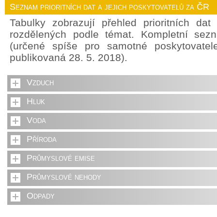
Seznam prioritních dat a jejich poskytovatelů za ČR
Tabulky zobrazují přehled prioritních da
rozdělených podle témat. Kompletní sez
(určené spíše pro samotné poskytovate
publikovaná 28. 5. 2018).
Vzduch
Hluk
Voda
Příroda
Průmyslové emise
Průmyslové nehody
Odpady