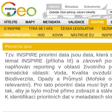
Adresy
Metadata
Dokumenty
H
VÍTEJTE
MAPY
METADATA
VALIDACE
INSPIRE
O INSPIRE
TÝKÁ SE I VÁS
ČESKÁ LEGISLATIVA
SEZN
PRIORITNÍ DATA
HVD
KOVIN
NÁSTROJE EU
INSPI
Prioritní data
Tzv. INSPIRE prioritní data jsou data, která
témat INSPIRE (příloha III) a zároveň jso
naplňován reporting v oblasti životního 
tematické oblasti: Voda, Kvalita ovzdu
Biodiverzita, Opady a Průmysl (Mořské o
relevantní). Pro tato prioritní data musí bý
tak, aby je bylo možné přímo zobrazit a stáh
K identifikaci prioritních dat v metadatech sl