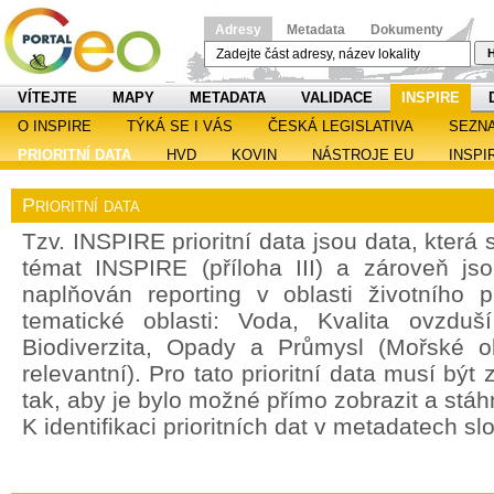
Adresy
Metadata
Dokumenty
H
VÍTEJTE
MAPY
METADATA
VALIDACE
INSPIRE
O INSPIRE
TÝKÁ SE I VÁS
ČESKÁ LEGISLATIVA
SEZN
PRIORITNÍ DATA
HVD
KOVIN
NÁSTROJE EU
INSPI
Prioritní data
Tzv. INSPIRE prioritní data jsou data, která
témat INSPIRE (příloha III) a zároveň jso
naplňován reporting v oblasti životního 
tematické oblasti: Voda, Kvalita ovzdu
Biodiverzita, Opady a Průmysl (Mořské o
relevantní). Pro tato prioritní data musí bý
tak, aby je bylo možné přímo zobrazit a stáh
K identifikaci prioritních dat v metadatech sl