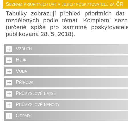
Seznam prioritních dat a jejich poskytovatelů za ČR
Tabulky zobrazují přehled prioritních da
rozdělených podle témat. Kompletní sez
(určené spíše pro samotné poskytovate
publikovaná 28. 5. 2018).
Vzduch
Hluk
Voda
Příroda
Průmyslové emise
Průmyslové nehody
Odpady